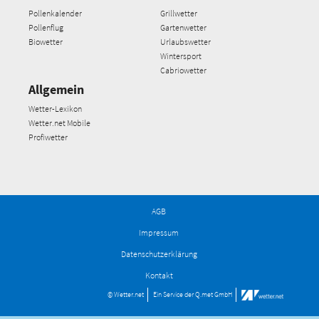
Pollenkalender
Grillwetter
Pollenflug
Gartenwetter
Biowetter
Urlaubswetter
Wintersport
Cabriowetter
Allgemein
Wetter-Lexikon
Wetter.net Mobile
Profiwetter
AGB
Impressum
Datenschutzerklärung
Kontakt
© Wetter.net
Ein Service der
Q.met GmbH