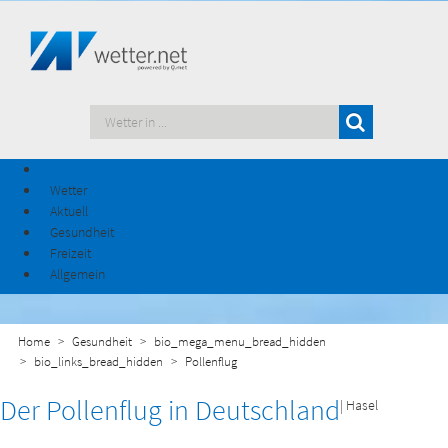
Wetter
Aktuell
Gesundheit
Freizeit
Allgemein
Home
Gesundheit
bio_mega_menu_bread_hidden
bio_links_bread_hidden
Pollenflug
Der Pollenflug in Deutschland
| Hasel