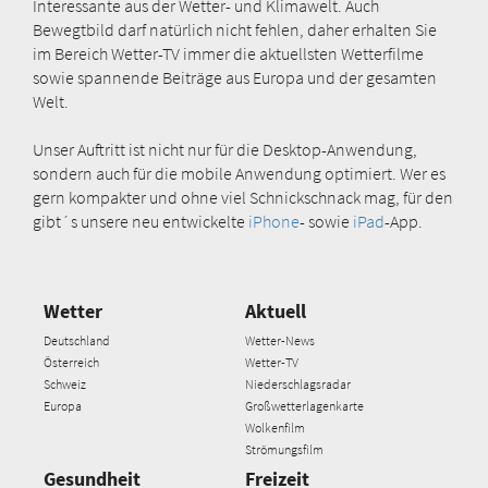
Interessante aus der Wetter- und Klimawelt. Auch
Bewegtbild darf natürlich nicht fehlen, daher erhalten Sie
im Bereich Wetter-TV immer die aktuellsten Wetterfilme
sowie spannende Beiträge aus Europa und der gesamten
Welt.
Unser Auftritt ist nicht nur für die Desktop-Anwendung,
sondern auch für die mobile Anwendung optimiert. Wer es
gern kompakter und ohne viel Schnickschnack mag, für den
gibt´s unsere neu entwickelte
iPhone
- sowie
iPad
-App.
Wetter
Aktuell
Deutschland
Wetter-News
Österreich
Wetter-TV
Schweiz
Niederschlagsradar
Europa
Großwetterlagenkarte
Wolkenfilm
Strömungsfilm
Gesundheit
Freizeit