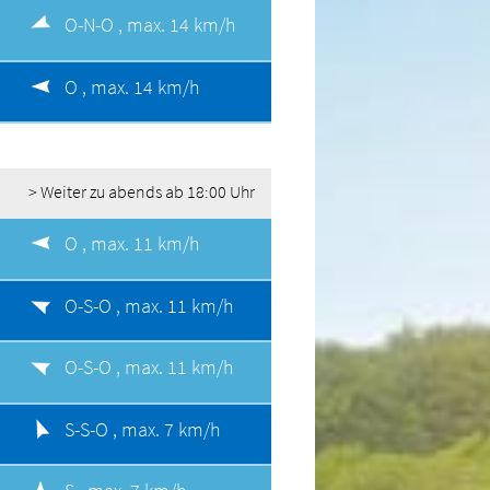
O-N-O ,
max. 14 km/h
O ,
max. 14 km/h
> Weiter zu abends ab 18:00 Uhr
O ,
max. 11 km/h
O-S-O ,
max. 11 km/h
O-S-O ,
max. 11 km/h
S-S-O ,
max. 7 km/h