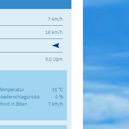
7 km/h
18 km/h
0,0 l/qm
Temperatur
31 °C
Niederschlagsrisiko
0 %
Wind in Böen
7 km/h