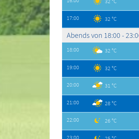
16:00
32 °C
17:00
32 °C
Abends von 18:00 - 23:
18:00
32 °C
19:00
32 °C
20:00
31 °C
21:00
28 °C
22:00
26 °C
23:00
25 °C