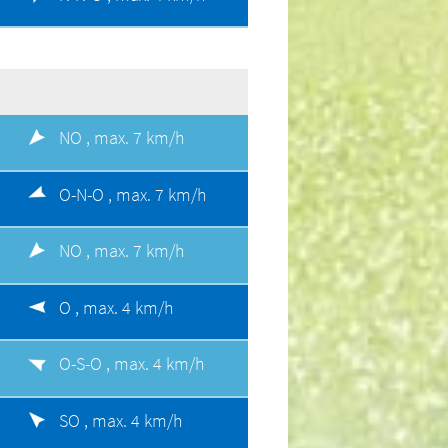
NO ,
max. 7 km/h
O-N-O ,
max. 7 km/h
NO ,
max. 7 km/h
O ,
max. 4 km/h
O-S-O ,
max. 4 km/h
SO ,
max. 4 km/h