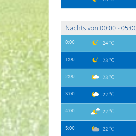
Nachts von 00:00 - 05:0
0:00
24 °C
1:00
23 °C
2:00
23 °C
3:00
22 °C
4:00
22 °C
5:00
22 °C