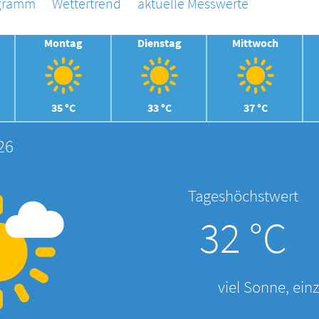
agramm
Wettertrend
aktuelle Messwerte
Montag
Dienstag
Mittwoch
35 °C
33 °C
37 °C
26
Tageshöchstwert
32 °C
viel Sonne, ein