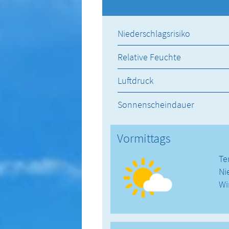
Niederschlagsrisiko
Relative Feuchte
Luftdruck
Sonnenscheindauer
Vormittags
Te
Ni
Wi