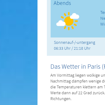
Abends
Te
Ni
Wi
Sonnenauf-/-untergang
06:33 Uhr / 21:18 Uhr
Das Wetter in Paris (
Am Vormittag liegen wolkige u
Nachmittag dämpfen wenige d
die Temperaturen klettern am 
Werte dann auf 22 Grad zurück. 
Richtungen.