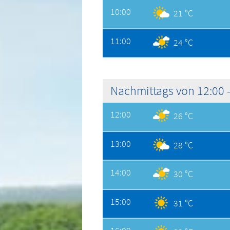
10:00
21 °C
11:00
24 °C
Nachmittags von 12:00 -
12:00
26 °C
13:00
28 °C
14:00
30 °C
15:00
31 °C