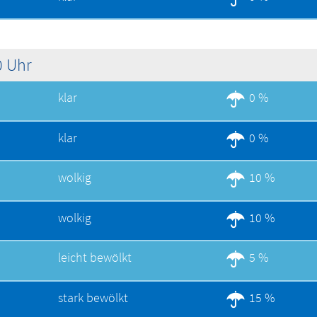
0 Uhr
klar
0 %
klar
0 %
wolkig
10 %
wolkig
10 %
leicht bewölkt
5 %
stark bewölkt
15 %