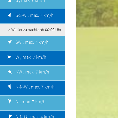
S ,
max. 7 km/h
S-S-W ,
max. 7 km/h
> Weiter zu nachts ab 00:00 Uhr
SW ,
max. 7 km/h
W ,
max. 7 km/h
NW ,
max. 7 km/h
N-N-W ,
max. 7 km/h
N ,
max. 7 km/h
N-N-O ,
max. 4 km/h