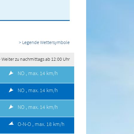
> Legende Wettersymbole
> Weiter zu nachmittags ab 12:00 Uhr
NO ,
max. 14 km/h
NO ,
max. 14 km/h
NO ,
max. 14 km/h
O-N-O ,
max. 18 km/h