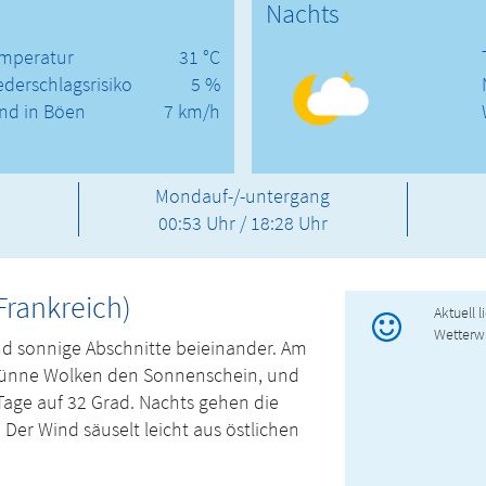
Nachts
mperatur
31 °C
ederschlagsrisiko
5 %
nd in Böen
7 km/h
Mondauf-/-untergang
00:53 Uhr / 18:28 Uhr
Frankreich)
Aktuell 
Wetterw
nd sonnige Abschnitte beieinander. Am
ünne Wolken den Sonnenschein, und
Tage auf 32 Grad. Nachts gehen die
Der Wind säuselt leicht aus östlichen