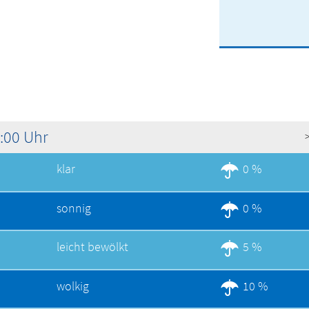
1:00 Uhr
klar
0 %
sonnig
0 %
leicht bewölkt
5 %
wolkig
10 %