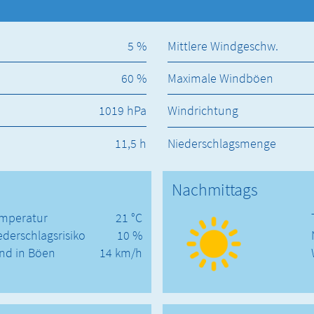
5 %
Mittlere Windgeschw.
60 %
Maximale Windböen
1019 hPa
Windrichtung
11,5 h
Niederschlagsmenge
Nachmittags
mperatur
21 °C
ederschlagsrisiko
10 %
nd in Böen
14 km/h