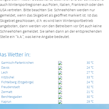
auch Wintersportregionen aus Polen, Italien, Frankreich oder den
USA vertreten. Bitte beachten Sie: Schneehöhen werden nur
gemeldet, wenn das Skigebiet als geöffnet markiert ist. Ist das
Skigebiet geschlossen, d.h. es wird kein Wintersportbetrieb
angeboten, dann werden von den Betreibern vor Ort auch keine
Schneehöhen gemeldet. Sie sehen dann an der entsprechenden
Stelle ein "k.A.", was keine Angabe bedeutet.
as Wetter in:
Garmisch-Partenkirchen
30 °C
Davos
24 °C
Lech
27 °C
Kitzbühel
33 °C
Fichtelberg (Erzgebirge)
24 °C
Freudenstadt
32 °C
Zermatt
21 °C
Berchtesgaden
30 °C
Kaprun
29 °C