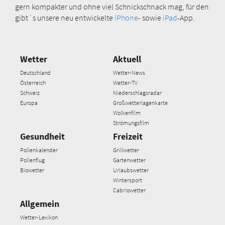
gern kompakter und ohne viel Schnickschnack mag, für den
gibt´s unsere neu entwickelte
iPhone
- sowie
iPad
-App.
Wetter
Aktuell
Deutschland
Wetter-News
Österreich
Wetter-TV
Schweiz
Niederschlagsradar
Europa
Großwetterlagenkarte
Wolkenfilm
Strömungsfilm
Gesundheit
Freizeit
Pollenkalender
Grillwetter
Pollenflug
Gartenwetter
Biowetter
Urlaubswetter
Wintersport
Cabriowetter
Allgemein
Wetter-Lexikon