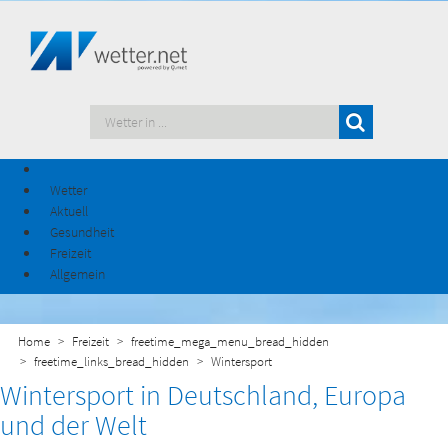
Wetter
Aktuell
Gesundheit
Freizeit
Allgemein
Home
Freizeit
freetime_mega_menu_bread_hidden
freetime_links_bread_hidden
Wintersport
Wintersport in Deutschland, Europa
und der Welt