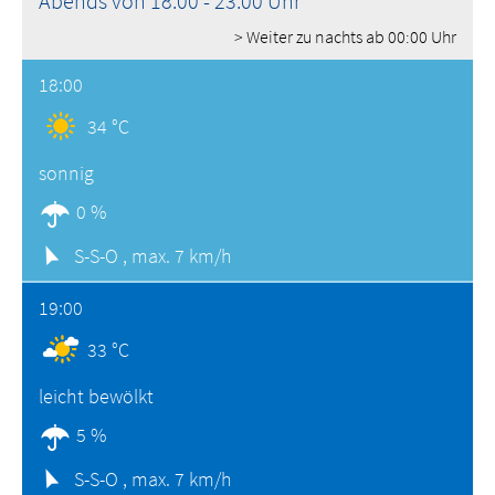
Abends von 18:00 - 23:00 Uhr
> Weiter zu nachts ab 00:00 Uhr
18:00
34 °C
sonnig
0 %
S-S-O ,
max. 7 km/h
19:00
33 °C
leicht bewölkt
5 %
S-S-O ,
max. 7 km/h