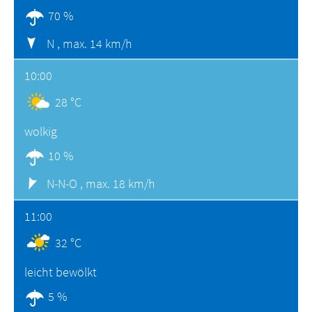
70 %
N ,
max. 14 km/h
10:00
28 °C
wolkig
10 %
N-N-O ,
max. 18 km/h
11:00
32 °C
leicht bewölkt
5 %