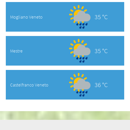
35 °C
Mogliano Veneto
35 °C
Mestre
36 °C
Castelfranco Veneto