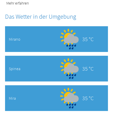
Mehr erfahren
Das Wetter in der Umgebung
35 °C
Mirano
35 °C
Spinea
35 °C
Mira