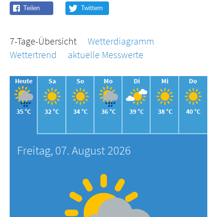
7-Tage-Übersicht
Wetterdiagramm
Wettertrend
aktuelle Messwerte
Heute
Sa
So
Mo
Di
Mi
Do
35 °C
32 °C
34 °C
36 °C
39 °C
38 °C
40 °C
Freitag, 07. August 2026