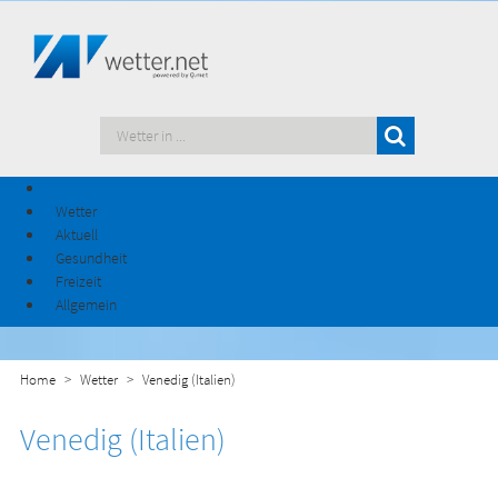
Wetter
Aktuell
Gesundheit
Freizeit
Allgemein
Home
Wetter
Venedig (Italien)
Venedig (Italien)