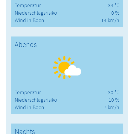
Temperatur
34 °C
Niederschlagsrisiko
0 %
Wind in Böen
14 km/h
Abends
Temperatur
30 °C
Niederschlagsrisiko
10 %
Wind in Böen
7 km/h
Nachts