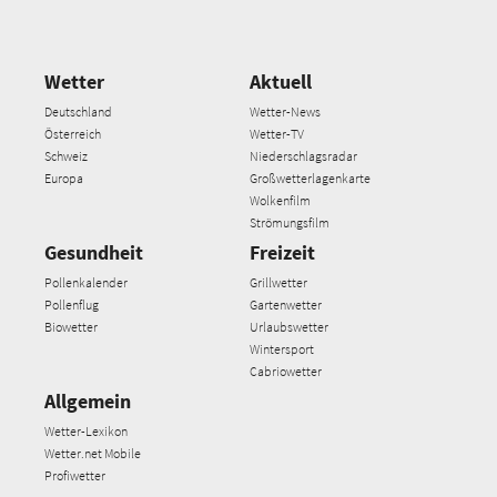
Wetter
Aktuell
Deutschland
Wetter-News
Österreich
Wetter-TV
Schweiz
Niederschlagsradar
Europa
Großwetterlagenkarte
Wolkenfilm
Strömungsfilm
Gesundheit
Freizeit
Pollenkalender
Grillwetter
Pollenflug
Gartenwetter
Biowetter
Urlaubswetter
Wintersport
Cabriowetter
Allgemein
Wetter-Lexikon
Wetter.net Mobile
Profiwetter