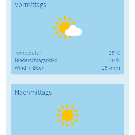
Vormittags
Temperatur
28 °C
Niederschlagsrisiko
10 %
Wind in Böen
18 km/h
Nachmittags