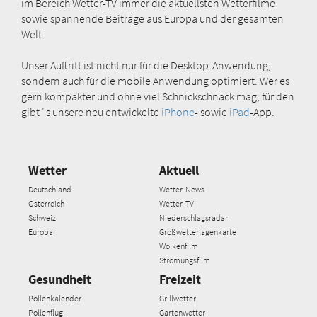
im Bereich Wetter-TV immer die aktuellsten Wetterfilme
sowie spannende Beiträge aus Europa und der gesamten
Welt.
Unser Auftritt ist nicht nur für die Desktop-Anwendung,
sondern auch für die mobile Anwendung optimiert. Wer es
gern kompakter und ohne viel Schnickschnack mag, für den
gibt´s unsere neu entwickelte
iPhone
- sowie
iPad
-App.
Wetter
Aktuell
Deutschland
Wetter-News
Österreich
Wetter-TV
Schweiz
Niederschlagsradar
Europa
Großwetterlagenkarte
Wolkenfilm
Strömungsfilm
Gesundheit
Freizeit
Pollenkalender
Grillwetter
Pollenflug
Gartenwetter