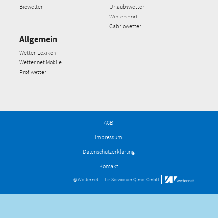
Biowetter
Urlaubswetter
Wintersport
Cabriowetter
Allgemein
Wetter-Lexikon
Wetter.net Mobile
Profiwetter
AGB
Impressum
Datenschutzerklärung
Kontakt
© Wetter.net
Ein Service der
Q.met GmbH