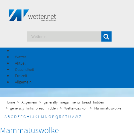
Wetter
Aktuell
Gesundheit
Freizeit
Allgemein
Home
Allgemein
generally_mega_menu_bread_hidden
generally_links_bread_hidden
Wetter-Lexikon
Mammatuswolke
A
B
C
D
E
F
G
H
I
J
K
L
M
N
O
P
Q
R
S
T
U
V
W
Z
Mammatuswolke