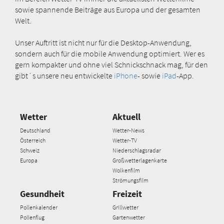
sowie spannende Beiträge aus Europa und der gesamten
Welt.
Unser Auftritt ist nicht nur für die Desktop-Anwendung,
sondern auch für die mobile Anwendung optimiert. Wer es
gern kompakter und ohne viel Schnickschnack mag, für den
gibt´s unsere neu entwickelte
iPhone
- sowie
iPad
-App.
Wetter
Aktuell
Deutschland
Wetter-News
Österreich
Wetter-TV
Schweiz
Niederschlagsradar
Europa
Großwetterlagenkarte
Wolkenfilm
Strömungsfilm
Gesundheit
Freizeit
Pollenkalender
Grillwetter
Pollenflug
Gartenwetter