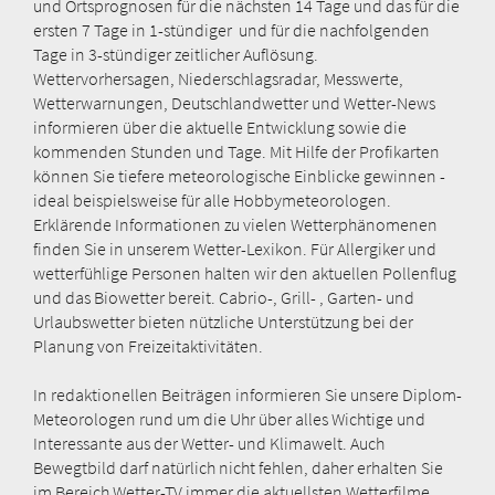
und Ortsprognosen für die nächsten 14 Tage und das für die
ersten 7 Tage in 1-stündiger und für die nachfolgenden
Tage in 3-stündiger zeitlicher Auflösung.
Wettervorhersagen, Niederschlagsradar, Messwerte,
Wetterwarnungen, Deutschlandwetter und Wetter-News
informieren über die aktuelle Entwicklung sowie die
kommenden Stunden und Tage. Mit Hilfe der Profikarten
können Sie tiefere meteorologische Einblicke gewinnen -
ideal beispielsweise für alle Hobbymeteorologen.
Erklärende Informationen zu vielen Wetterphänomenen
finden Sie in unserem Wetter-Lexikon. Für Allergiker und
wetterfühlige Personen halten wir den aktuellen Pollenflug
und das Biowetter bereit. Cabrio-, Grill- , Garten- und
Urlaubswetter bieten nützliche Unterstützung bei der
Planung von Freizeitaktivitäten.
In redaktionellen Beiträgen informieren Sie unsere Diplom-
Meteorologen rund um die Uhr über alles Wichtige und
Interessante aus der Wetter- und Klimawelt. Auch
Bewegtbild darf natürlich nicht fehlen, daher erhalten Sie
im Bereich Wetter-TV immer die aktuellsten Wetterfilme