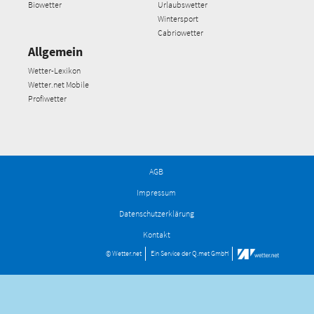
Biowetter
Urlaubswetter
Wintersport
Cabriowetter
Allgemein
Wetter-Lexikon
Wetter.net Mobile
Profiwetter
AGB
Impressum
Datenschutzerklärung
Kontakt
© Wetter.net
Ein Service der
Q.met GmbH