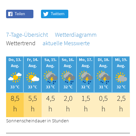
7-Tage-Übersicht
Wetterdiagramm
Wettertrend
aktuelle Messwerte
Do, 13.
Fr, 14.
Sa, 15.
So, 16.
Mo, 17.
Di, 18.
Mi, 19.
Aug.
Aug.
Aug.
Aug.
Aug.
Aug.
Aug.
33 °C
33 °C
33 °C
32 °C
32 °C
31 °C
32 °C
8,5
5,5
4,5
2,0
1,5
0,5
2,5
h
h
h
h
h
h
h
Sonnenscheindauer in Stunden