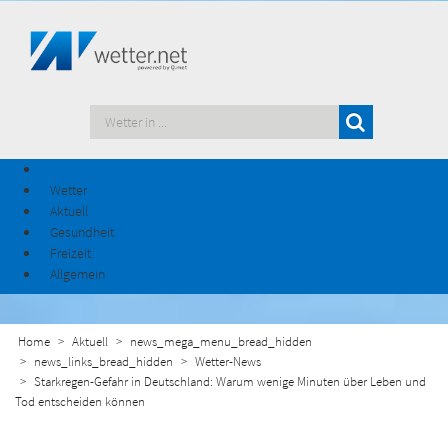
Wetter
Aktuell
Gesundheit
Freizeit
Allgemein
Home
Aktuell
news_mega_menu_bread_hidden
news_links_bread_hidden
Wetter-News
Starkregen-Gefahr in Deutschland: Warum wenige Minuten über Leben und
Tod entscheiden können