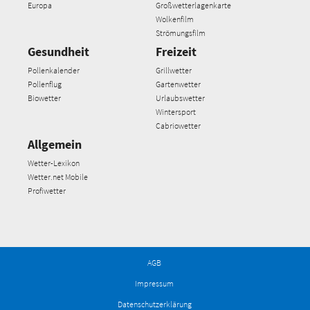
Europa
Großwetterlagenkarte
Wolkenfilm
Strömungsfilm
Gesundheit
Freizeit
Pollenkalender
Grillwetter
Pollenflug
Gartenwetter
Biowetter
Urlaubswetter
Wintersport
Cabriowetter
Allgemein
Wetter-Lexikon
Wetter.net Mobile
Profiwetter
AGB
Impressum
Datenschutzerklärung