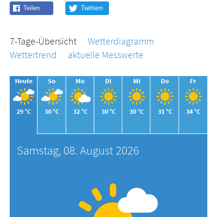
7-Tage-Übersicht
Wetterdiagramm
Wettertrend
aktuelle Messwerte
Heute
So
Mo
Di
Mi
Do
Fr
29 °C
30 °C
32 °C
30 °C
30 °C
31 °C
34 °C
Samstag, 08. August 2026