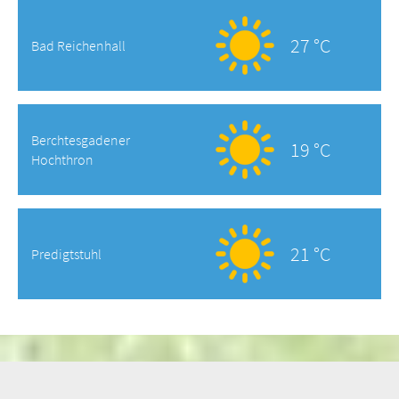
27 °C
Bad Reichenhall
Berchtesgadener
19 °C
Hochthron
21 °C
Predigtstuhl