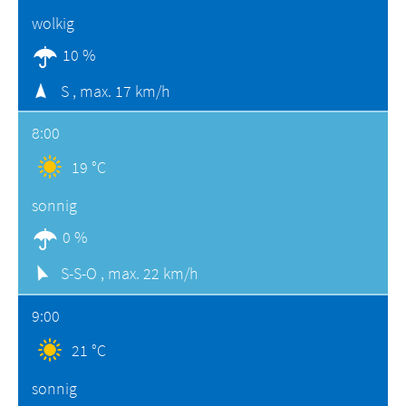
wolkig
10 %
S ,
max. 17 km/h
8:00
19 °C
sonnig
0 %
S-S-O ,
max. 22 km/h
9:00
21 °C
sonnig