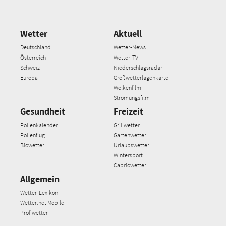
Wetter
Aktuell
Deutschland
Wetter-News
Österreich
Wetter-TV
Schweiz
Niederschlagsradar
Europa
Großwetterlagenkarte
Wolkenfilm
Strömungsfilm
Gesundheit
Freizeit
Pollenkalender
Grillwetter
Pollenflug
Gartenwetter
Biowetter
Urlaubswetter
Wintersport
Cabriowetter
Allgemein
Wetter-Lexikon
Wetter.net Mobile
Profiwetter