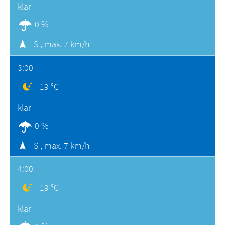
klar
0 %
S ,
max. 7 km/h
3:00
19 °C
klar
0 %
S ,
max. 7 km/h
4:00
19 °C
klar