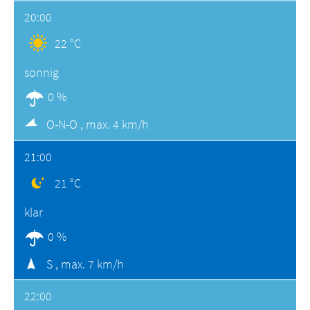
20:00
22 °C
sonnig
0 %
O-N-O ,
max. 4 km/h
21:00
21 °C
klar
0 %
S ,
max. 7 km/h
22:00