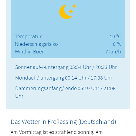
Temperatur
19 °C
Niederschlagsrisiko
0 %
Wind in Böen
7 km/h
Sonnenauf-/-untergang
05:54 Uhr / 20:33 Uhr
Mondauf-/-untergang
00:14 Uhr / 17:38 Uhr
Dämmerungsanfang/-ende
05:19 Uhr / 21:08
Uhr
Das Wetter in Freilassing (Deutschland)
Am Vormittag ist es strahlend sonnig. Am