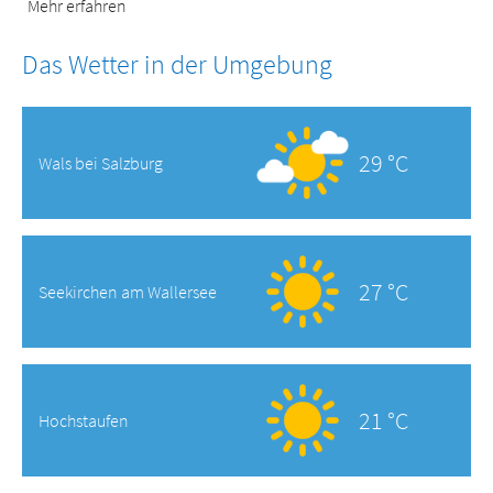
Mehr erfahren
Das Wetter in der Umgebung
29 °C
Wals bei Salzburg
27 °C
Seekirchen am Wallersee
21 °C
Hochstaufen