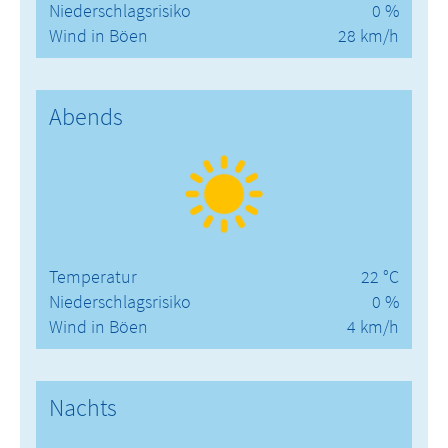
Niederschlagsrisiko
0 %
Wind in Böen
28 km/h
Abends
Temperatur
22 °C
Niederschlagsrisiko
0 %
Wind in Böen
4 km/h
Nachts