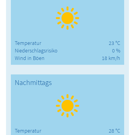
Temperatur
23 °C
Niederschlagsrisiko
0 %
Wind in Böen
18 km/h
Nachmittags
Temperatur
28 °C