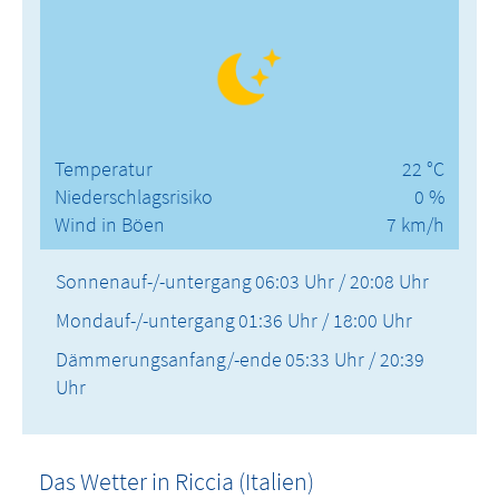
Temperatur
22 °C
Niederschlagsrisiko
0 %
Wind in Böen
7 km/h
Sonnenauf-/-untergang
06:03 Uhr / 20:08 Uhr
Mondauf-/-untergang
01:36 Uhr / 18:00 Uhr
Dämmerungsanfang/-ende
05:33 Uhr / 20:39
Uhr
Das Wetter in Riccia (Italien)