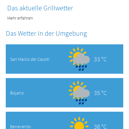
Das aktuelle Grillwetter
Mehr erfahren
Das Wetter in der Umgebung
33 °C
San Marco dei Cavoti
35 °C
Bojano
38 °C
Benevento