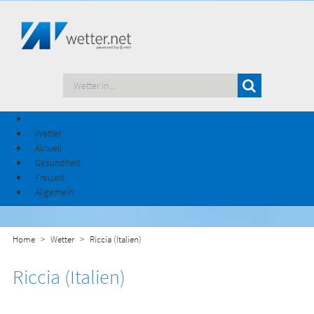
Wetter
Aktuell
Gesundheit
Freizeit
Allgemein
Home
Wetter
Riccia (Italien)
Riccia (Italien)