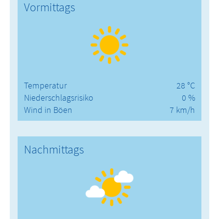
Vormittags
Temperatur
28 °C
Niederschlagsrisiko
0 %
Wind in Böen
7 km/h
Nachmittags