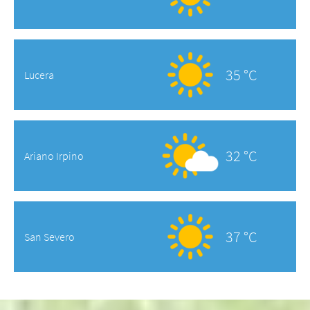
35 °C
Lucera
32 °C
Ariano Irpino
37 °C
San Severo