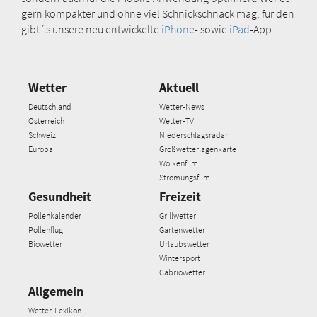
gern kompakter und ohne viel Schnickschnack mag, für den
gibt´s unsere neu entwickelte
iPhone
- sowie
iPad
-App.
Wetter
Aktuell
Deutschland
Wetter-News
Österreich
Wetter-TV
Schweiz
Niederschlagsradar
Europa
Großwetterlagenkarte
Wolkenfilm
Strömungsfilm
Gesundheit
Freizeit
Pollenkalender
Grillwetter
Pollenflug
Gartenwetter
Biowetter
Urlaubswetter
Wintersport
Cabriowetter
Allgemein
Wetter-Lexikon