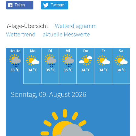
7-Tage-Übersicht
Wetterdiagramm
Wettertrend
aktuelle Messwerte
Heute
Mo
Di
Mi
Do
Fr
Sa
33 °C
34 °C
35 °C
35 °C
34 °C
34 °C
34 °C
Sonntag, 09. August 2026