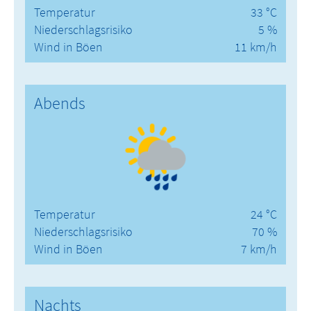
Temperatur
33 °C
Niederschlagsrisiko
5 %
Wind in Böen
11 km/h
Abends
Temperatur
24 °C
Niederschlagsrisiko
70 %
Wind in Böen
7 km/h
Nachts