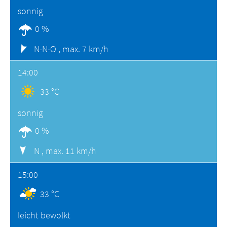
sonnig
0 %
N-N-O ,
max. 7 km/h
14:00
33 °C
sonnig
0 %
N ,
max. 11 km/h
15:00
33 °C
leicht bewölkt