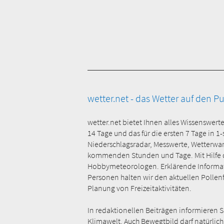
wetter.net - das Wetter auf den P
wetter.net bietet Ihnen alles Wissenswert
14 Tage und das für die ersten 7 Tage in 1
Niederschlagsradar, Messwerte, Wetterwa
kommenden Stunden und Tage. Mit Hilfe der
Hobbymeteorologen. Erklärende Informati
Personen halten wir den aktuellen Pollenfl
Planung von Freizeitaktivitäten.
In redaktionellen Beiträgen informieren 
Klimawelt. Auch Bewegtbild darf natürlich