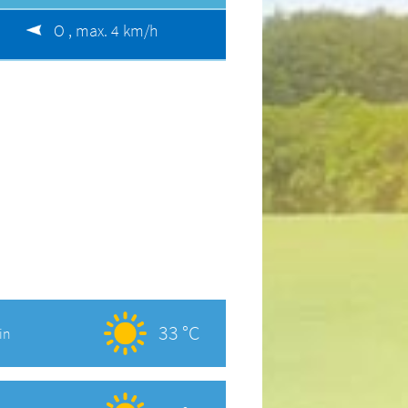
O ,
max. 4 km/h
33 °C
in