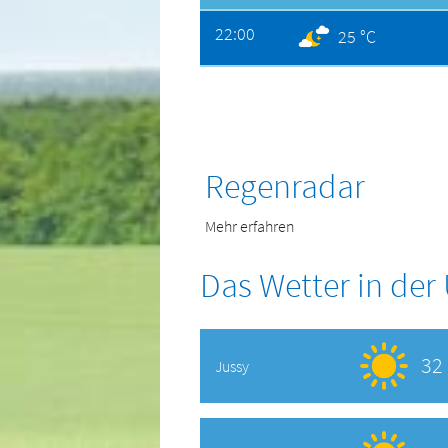
22:00
25 °C
Regenradar
Mehr erfahren
Das Wetter in de
32 
Jussy