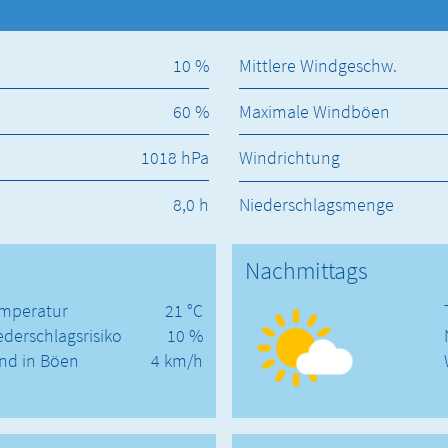
10 %
Mittlere Windgeschw.
60 %
Maximale Windböen
1018 hPa
Windrichtung
8,0 h
Niederschlagsmenge
Nachmittags
mperatur
21 °C
ederschlagsrisiko
10 %
nd in Böen
4 km/h