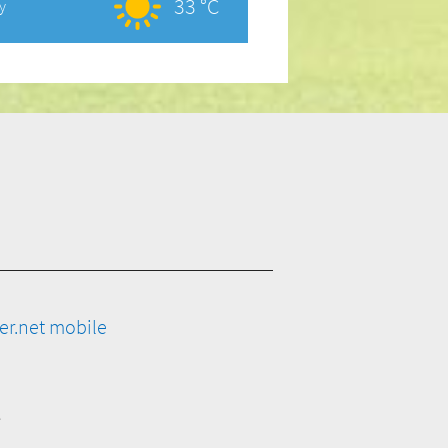
33 °C
y
er.net mobile
e