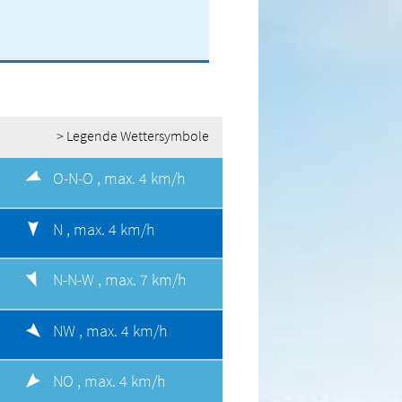
> Legende Wettersymbole
O-N-O ,
max. 4 km/h
N ,
max. 4 km/h
N-N-W ,
max. 7 km/h
NW ,
max. 4 km/h
NO ,
max. 4 km/h