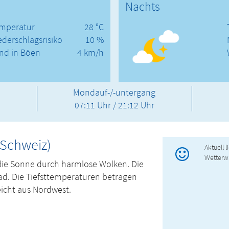
Nachts
mperatur
28 °C
ederschlagsrisiko
10 %
nd in Böen
4 km/h
Mondauf-/-untergang
07:11 Uhr / 21:12 Uhr
(Schweiz)
Aktuell 
Wetterw
die Sonne durch harmlose Wolken. Die
ad. Die Tiefsttemperaturen betragen
icht aus Nordwest.