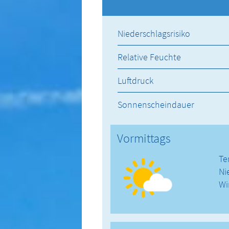
Niederschlagsrisiko
Relative Feuchte
Luftdruck
Sonnenscheindauer
Vormittags
Te
Ni
Wi