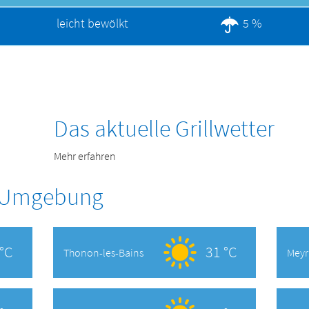
leicht bewölkt
5 %
Das aktuelle Grillwetter
Mehr erfahren
r Umgebung
°C
31 °C
Thonon-les-Bains
Meyr