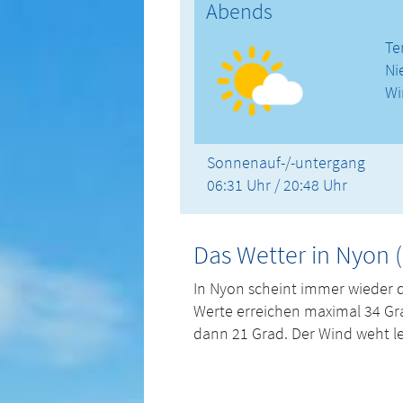
Abends
Te
Ni
Wi
Sonnenauf-/-untergang
06:31 Uhr / 20:48 Uhr
Das Wetter in Nyon 
In Nyon scheint immer wieder 
Werte erreichen maximal 34 Gr
dann 21 Grad. Der Wind weht le