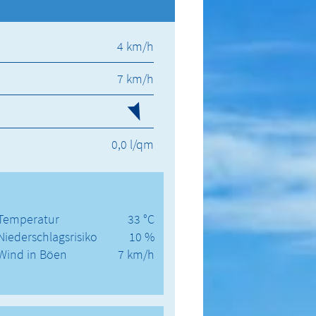
4 km/h
7 km/h
0,0 l/qm
Temperatur
33 °C
Niederschlagsrisiko
10 %
Wind in Böen
7 km/h