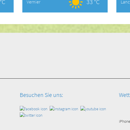
°C
33 °C
Vernier
Lanc
Besuchen Sie uns:
Wett
iPhon