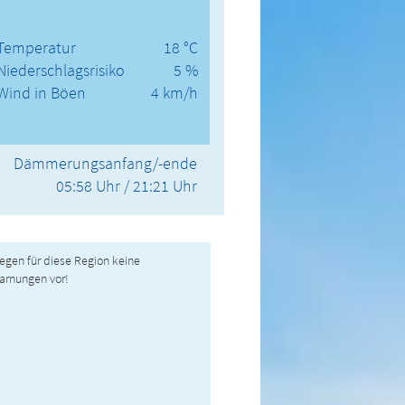
Temperatur
18 °C
Niederschlagsrisiko
5 %
Wind in Böen
4 km/h
Dämmerungsanfang/-ende
05:58 Uhr / 21:21 Uhr
liegen für diese Region keine
arnungen vor!