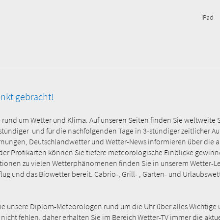
iPad
unkt gebracht!
e rund um Wetter und Klima. Auf unseren Seiten finden Sie weltweite 
-stündiger und für die nachfolgenden Tage in 3-stündiger zeitlicher 
rnungen, Deutschlandwetter und Wetter-News informieren über die ak
 Profikarten können Sie tiefere meteorologische Einblicke gewinnen 
onen zu vielen Wetterphänomenen finden Sie in unserem Wetter-Lexi
ug und das Biowetter bereit. Cabrio-, Grill- , Garten- und Urlaubswet
Sie unsere Diplom-Meteorologen rund um die Uhr über alles Wichtige 
 nicht fehlen, daher erhalten Sie im Bereich Wetter-TV immer die akt