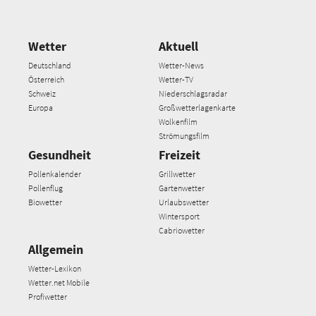
Wetter
Aktuell
Deutschland
Wetter-News
Österreich
Wetter-TV
Schweiz
Niederschlagsradar
Europa
Großwetterlagenkarte
Wolkenfilm
Strömungsfilm
Gesundheit
Freizeit
Pollenkalender
Grillwetter
Pollenflug
Gartenwetter
Biowetter
Urlaubswetter
Wintersport
Cabriowetter
Allgemein
Wetter-Lexikon
Wetter.net Mobile
Profiwetter