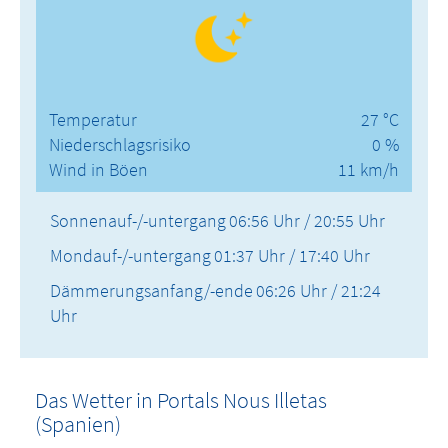
Temperatur
27 °C
Niederschlagsrisiko
0 %
Wind in Böen
11 km/h
Sonnenauf-/-untergang
06:56 Uhr / 20:55 Uhr
Mondauf-/-untergang
01:37 Uhr / 17:40 Uhr
Dämmerungsanfang/-ende
06:26 Uhr / 21:24
Uhr
Das Wetter in Portals Nous Illetas
(Spanien)