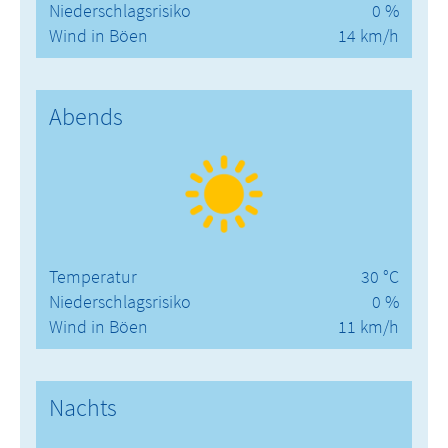
Niederschlagsrisiko
0 %
Wind in Böen
14 km/h
Abends
Temperatur
30 °C
Niederschlagsrisiko
0 %
Wind in Böen
11 km/h
Nachts