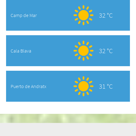
32 °C
Camp de Mar
32 °C
Cala Blava
31 °C
Puerto de Andratx