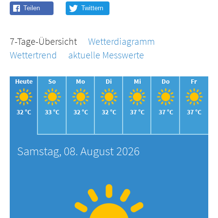
7-Tage-Übersicht
Wetterdiagramm
Wettertrend
aktuelle Messwerte
Heute
So
Mo
Di
Mi
Do
Fr
32 °C
33 °C
32 °C
32 °C
37 °C
37 °C
37 °C
Samstag, 08. August 2026