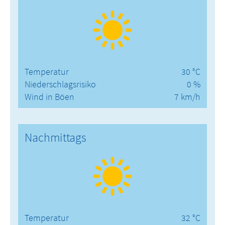
Temperatur
30 °C
Niederschlagsrisiko
0 %
Wind in Böen
7 km/h
Nachmittags
Temperatur
32 °C