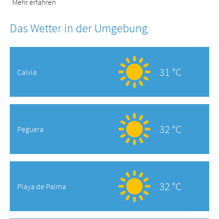
Mehr erfahren
Das Wetter in der Umgebung
31 °C
Calvia
32 °C
Peguera
32 °C
Playa de Palma