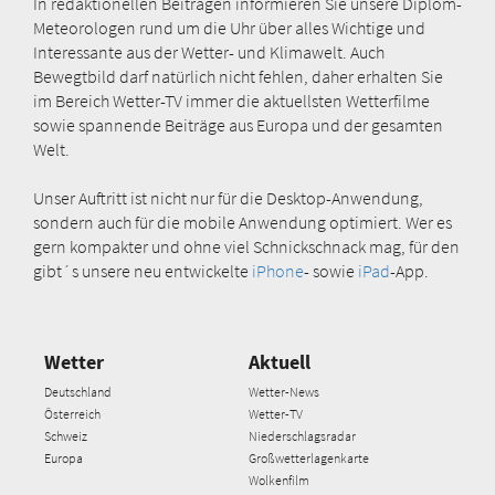
In redaktionellen Beiträgen informieren Sie unsere Diplom-
Meteorologen rund um die Uhr über alles Wichtige und
Interessante aus der Wetter- und Klimawelt. Auch
Bewegtbild darf natürlich nicht fehlen, daher erhalten Sie
im Bereich Wetter-TV immer die aktuellsten Wetterfilme
sowie spannende Beiträge aus Europa und der gesamten
Welt.
Unser Auftritt ist nicht nur für die Desktop-Anwendung,
sondern auch für die mobile Anwendung optimiert. Wer es
gern kompakter und ohne viel Schnickschnack mag, für den
gibt´s unsere neu entwickelte
iPhone
- sowie
iPad
-App.
Wetter
Aktuell
Deutschland
Wetter-News
Österreich
Wetter-TV
Schweiz
Niederschlagsradar
Europa
Großwetterlagenkarte
Wolkenfilm