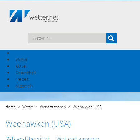
Wetter
Aktuell
Gesundheit
Freizeit
Allgemein
Home
Wetter
Wetterstationen
Weehawken (USA)
Weehawken (USA)
7-Tage-Übersicht
Wetterdiagramm