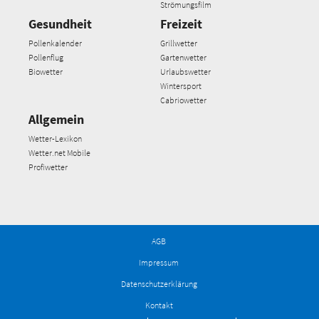
Strömungsfilm
Gesundheit
Freizeit
Pollenkalender
Grillwetter
Pollenflug
Gartenwetter
Biowetter
Urlaubswetter
Wintersport
Cabriowetter
Allgemein
Wetter-Lexikon
Wetter.net Mobile
Profiwetter
AGB
Impressum
Datenschutzerklärung
Kontakt