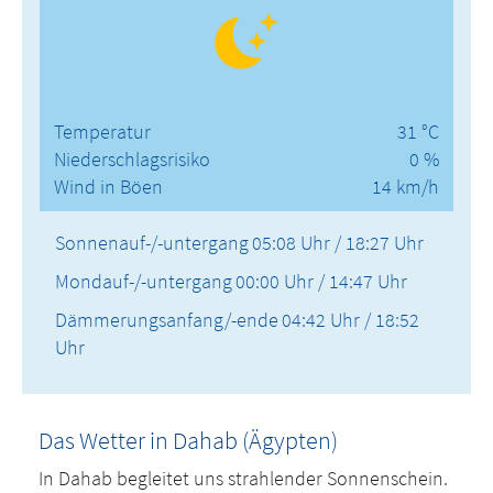
Temperatur
31 °C
Niederschlagsrisiko
0 %
Wind in Böen
14 km/h
Sonnenauf-/-untergang
05:08 Uhr / 18:27 Uhr
Mondauf-/-untergang
00:00 Uhr / 14:47 Uhr
Dämmerungsanfang/-ende
04:42 Uhr / 18:52
Uhr
Das Wetter in Dahab (Ägypten)
In Dahab begleitet uns strahlender Sonnenschein.