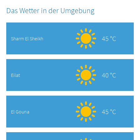
Das Wetter in der Umgebung
45 °C
Sharm El Sheikh
40 °C
Eilat
45 °C
El Gouna