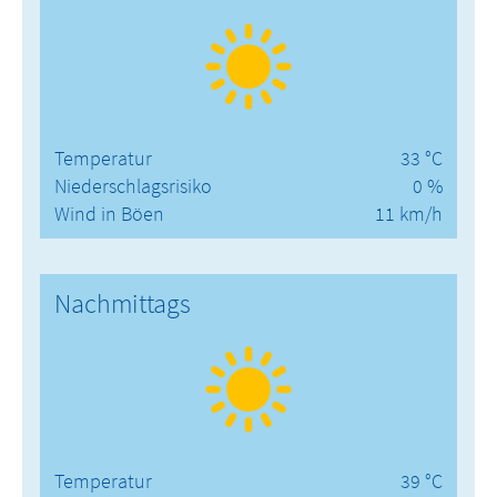
Temperatur
33 °C
Niederschlagsrisiko
0 %
Wind in Böen
11 km/h
Nachmittags
Temperatur
39 °C