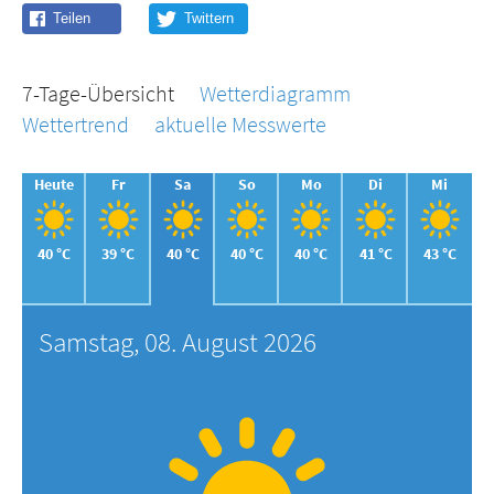
7-Tage-Übersicht
Wetterdiagramm
Wettertrend
aktuelle Messwerte
Heute
Fr
Sa
So
Mo
Di
Mi
40 °C
39 °C
40 °C
40 °C
40 °C
41 °C
43 °C
Samstag, 08. August 2026