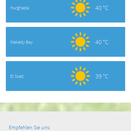
40 °C
Hurghada
40 °C
Makady Bay
39 °C
El Suez
Empfehlen Sie uns: