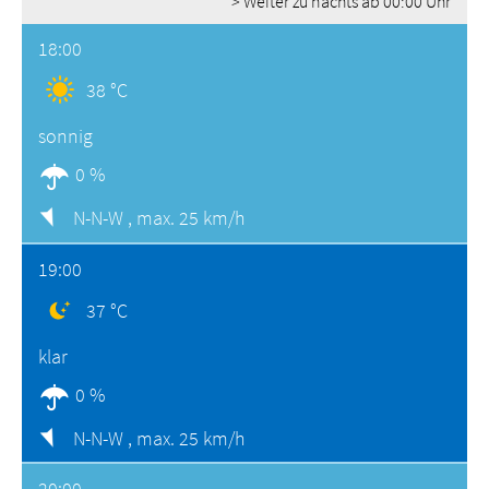
> Weiter zu nachts ab 00:00 Uhr
18:00
38 °C
sonnig
0 %
N-N-W ,
max. 25 km/h
19:00
37 °C
klar
0 %
N-N-W ,
max. 25 km/h
20:00