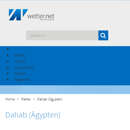
Wetter
Aktuell
Gesundheit
Freizeit
Allgemein
Home
Wetter
Dahab (Ägypten)
Dahab (Ägypten)