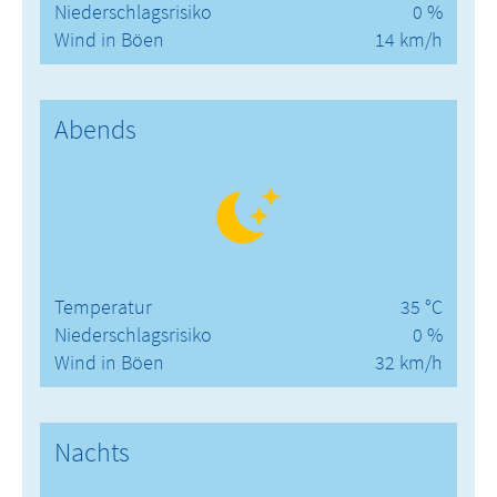
Niederschlagsrisiko
0 %
Wind in Böen
14 km/h
Abends
Temperatur
35 °C
Niederschlagsrisiko
0 %
Wind in Böen
32 km/h
Nachts