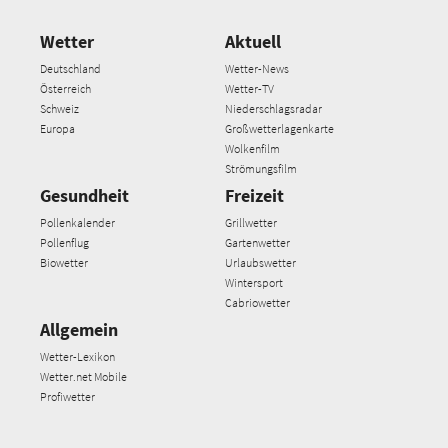
Wetter
Aktuell
Deutschland
Wetter-News
Österreich
Wetter-TV
Schweiz
Niederschlagsradar
Europa
Großwetterlagenkarte
Wolkenfilm
Strömungsfilm
Gesundheit
Freizeit
Pollenkalender
Grillwetter
Pollenflug
Gartenwetter
Biowetter
Urlaubswetter
Wintersport
Cabriowetter
Allgemein
Wetter-Lexikon
Wetter.net Mobile
Profiwetter