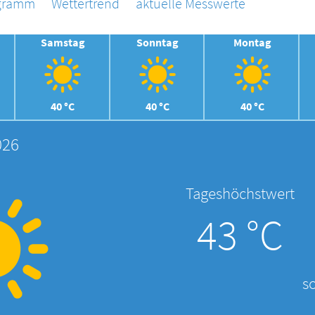
agramm
Wettertrend
aktuelle Messwerte
Samstag
Sonntag
Montag
40 °C
40 °C
40 °C
026
Tageshöchstwert
43 °C
s