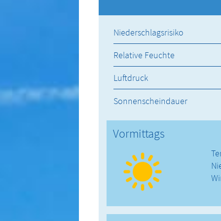
Niederschlagsrisiko
Relative Feuchte
Luftdruck
Sonnenscheindauer
Vormittags
Te
Ni
Wi