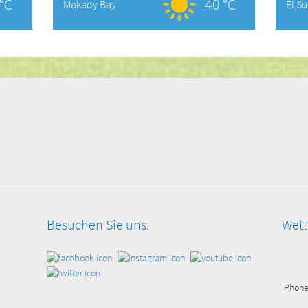
°C
40 °C
Makady Bay
El S
Besuchen Sie uns:
Wett
iPhon