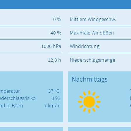
0 %
Mittlere Windgeschw.
40 %
Maximale Windböen
1006 hPa
Windrichtung
12,0 h
Niederschlagsmenge
Nachmittags
mperatur
37 °C
ederschlagsrisiko
0 %
nd in Böen
7 km/h