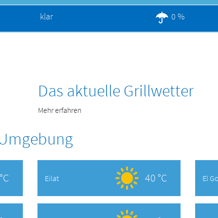
klar
0 %
Das aktuelle Grillwetter
Mehr erfahren
r Umgebung
°C
40 °C
Eilat
El G