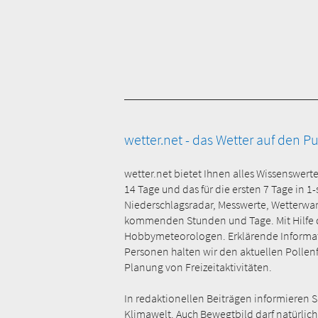
wetter.net - das Wetter auf den P
wetter.net bietet Ihnen alles Wissenswert
14 Tage und das für die ersten 7 Tage in 1
Niederschlagsradar, Messwerte, Wetterwa
kommenden Stunden und Tage. Mit Hilfe der
Hobbymeteorologen. Erklärende Informati
Personen halten wir den aktuellen Pollenfl
Planung von Freizeitaktivitäten.
In redaktionellen Beiträgen informieren 
Klimawelt. Auch Bewegtbild darf natürlich