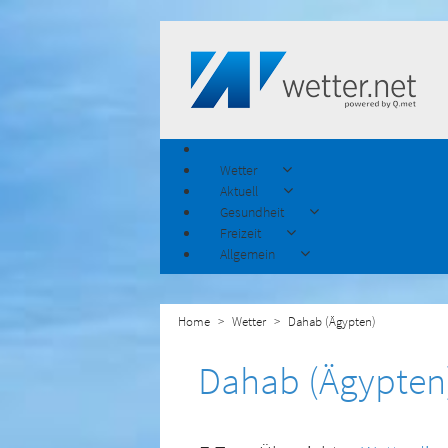
Wetter
Aktuell
Gesundheit
Freizeit
Allgemein
Home
Wetter
Dahab (Ägypten)
Dahab (Ägypten