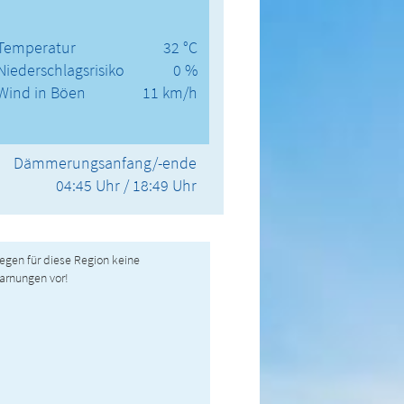
Temperatur
32 °C
Niederschlagsrisiko
0 %
Wind in Böen
11 km/h
Dämmerungsanfang/-ende
04:45 Uhr / 18:49 Uhr
liegen für diese Region keine
arnungen vor!