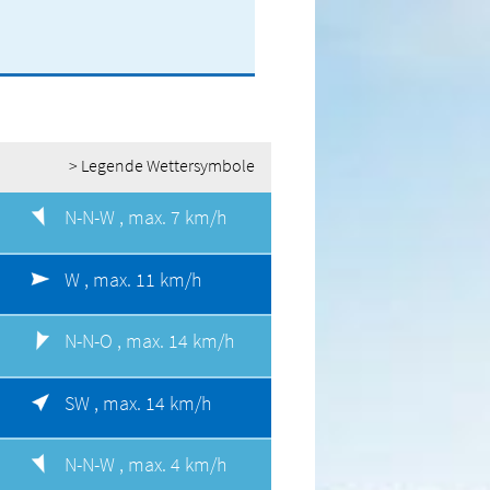
> Legende Wettersymbole
N-N-W ,
max. 7 km/h
W ,
max. 11 km/h
N-N-O ,
max. 14 km/h
SW ,
max. 14 km/h
N-N-W ,
max. 4 km/h