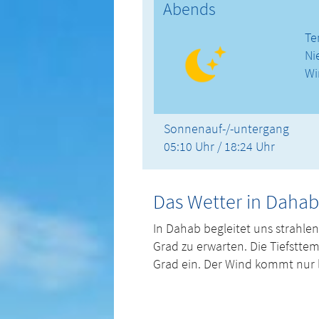
Abends
Te
Ni
Wi
Sonnenauf-/-untergang
05:10 Uhr / 18:24 Uhr
Das Wetter in Dahab
In Dahab begleitet uns strahle
Grad zu erwarten. Die Tiefstte
Grad ein. Der Wind kommt nur l