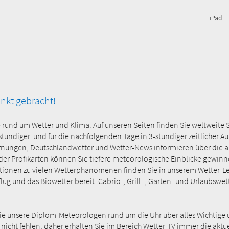
iPad
unkt gebracht!
e rund um Wetter und Klima. Auf unseren Seiten finden Sie weltweite 
-stündiger und für die nachfolgenden Tage in 3-stündiger zeitlicher 
rnungen, Deutschlandwetter und Wetter-News informieren über die ak
 Profikarten können Sie tiefere meteorologische Einblicke gewinnen 
onen zu vielen Wetterphänomenen finden Sie in unserem Wetter-Lexi
ug und das Biowetter bereit. Cabrio-, Grill- , Garten- und Urlaubswet
Sie unsere Diplom-Meteorologen rund um die Uhr über alles Wichtige 
 nicht fehlen, daher erhalten Sie im Bereich Wetter-TV immer die akt