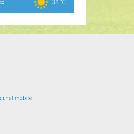
38 °C
uez
er.net mobile
e