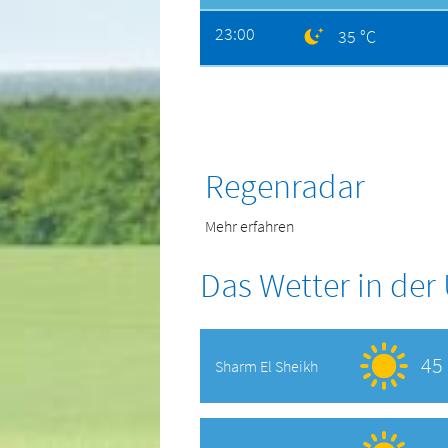
23:00
35 °C
Regenradar
Mehr erfahren
Das Wetter in de
45 
Sharm El Sheikh