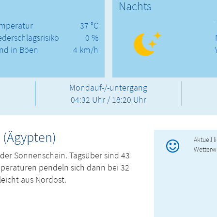
Nachts
mperatur
37 °C
ederschlagsrisiko
0 %
nd in Böen
4 km/h
Mondauf-/-untergang
04:32 Uhr / 18:20 Uhr
 (Ägypten)
Aktuell 
Wetterw
nder Sonnenschein. Tagsüber sind 43
mperaturen pendeln sich dann bei 32
eicht aus Nordost.