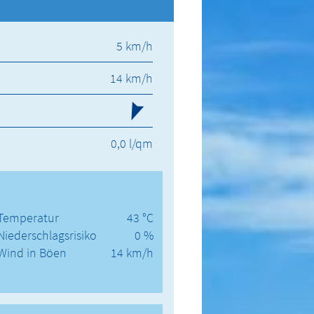
5 km/h
14 km/h
0,0 l/qm
Temperatur
43 °C
Niederschlagsrisiko
0 %
Wind in Böen
14 km/h