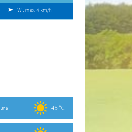
W ,
max. 4 km/h
45 °C
ouna