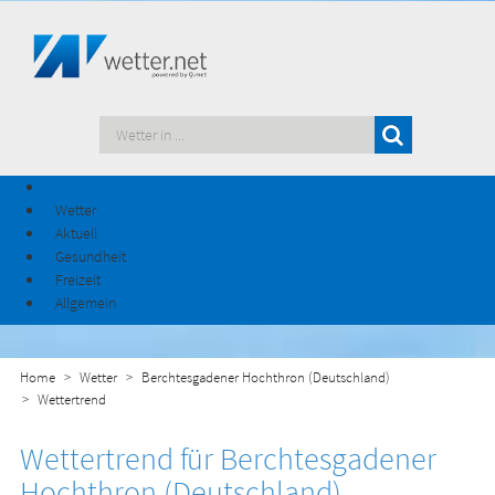
Wetter
Aktuell
Gesundheit
Freizeit
Allgemein
Home
Wetter
Berchtesgadener Hochthron (Deutschland)
Wettertrend
Wettertrend für Berchtesgadener
Hochthron (Deutschland)