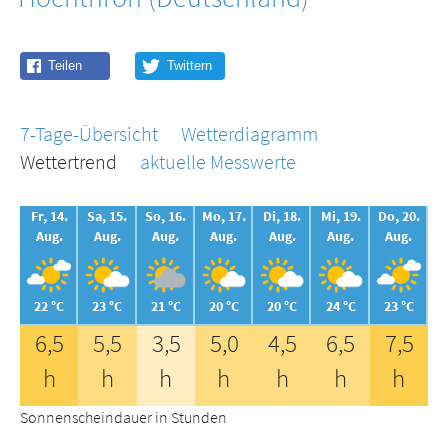
7-Tage-Übersicht
Wetterdiagramm
Wettertrend
aktuelle Messwerte
Fr, 14.
Sa, 15.
So, 16.
Mo, 17.
Di, 18.
Mi, 19.
Do, 20.
Aug.
Aug.
Aug.
Aug.
Aug.
Aug.
Aug.
22 °C
23 °C
21 °C
20 °C
20 °C
24 °C
23 °C
6,5
5,5
3,5
5,0
4,5
6,5
7,5
h
h
h
h
h
h
h
Sonnenscheindauer in Stunden