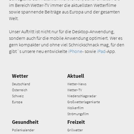
im Bereich Wetter-TV immer die aktuellsten Wetterfilme
sowie spannende Beiträge aus Europa und der gesamten
Welt.
Unser Auftritt ist nicht nur für die Desktop-Anwendung,
sondern auch für die mobile Anwendung optimiert. Wer es
gern kompakter und ohne viel Schnickschnack mag, für den
gibt´s unsere neu entwickelte
iPhone
- sowie
iPad
-App.
Wetter
Aktuell
Deutschland
Wetter-News
Österreich
Wetter-TV
Schweiz
Niederschlagsradar
Europa
Großwetterlagenkarte
Wolkenfilm
Strömungsfilm
Gesundheit
Freizeit
Pollenkalender
Grillwetter