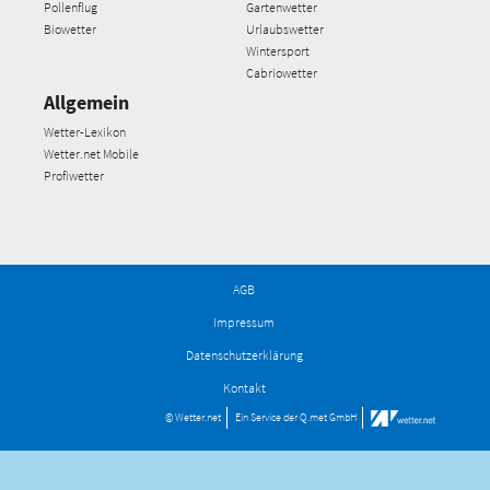
Pollenflug
Gartenwetter
Biowetter
Urlaubswetter
Wintersport
Cabriowetter
Allgemein
Wetter-Lexikon
Wetter.net Mobile
Profiwetter
AGB
Impressum
Datenschutzerklärung
Kontakt
© Wetter.net
Ein Service der
Q.met GmbH