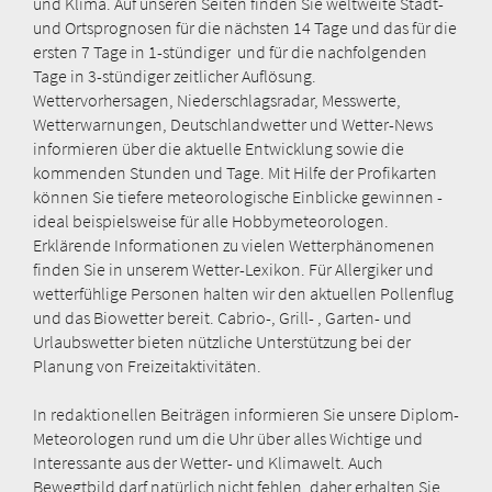
und Klima. Auf unseren Seiten finden Sie weltweite Stadt-
und Ortsprognosen für die nächsten 14 Tage und das für die
ersten 7 Tage in 1-stündiger und für die nachfolgenden
Tage in 3-stündiger zeitlicher Auflösung.
Wettervorhersagen, Niederschlagsradar, Messwerte,
Wetterwarnungen, Deutschlandwetter und Wetter-News
informieren über die aktuelle Entwicklung sowie die
kommenden Stunden und Tage. Mit Hilfe der Profikarten
können Sie tiefere meteorologische Einblicke gewinnen -
ideal beispielsweise für alle Hobbymeteorologen.
Erklärende Informationen zu vielen Wetterphänomenen
finden Sie in unserem Wetter-Lexikon. Für Allergiker und
wetterfühlige Personen halten wir den aktuellen Pollenflug
und das Biowetter bereit. Cabrio-, Grill- , Garten- und
Urlaubswetter bieten nützliche Unterstützung bei der
Planung von Freizeitaktivitäten.
In redaktionellen Beiträgen informieren Sie unsere Diplom-
Meteorologen rund um die Uhr über alles Wichtige und
Interessante aus der Wetter- und Klimawelt. Auch
Bewegtbild darf natürlich nicht fehlen, daher erhalten Sie