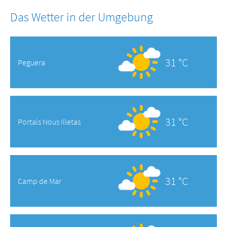
Das Wetter in der Umgebung
31 °C
Peguera
31 °C
Portals Nous Illetas
31 °C
Camp de Mar