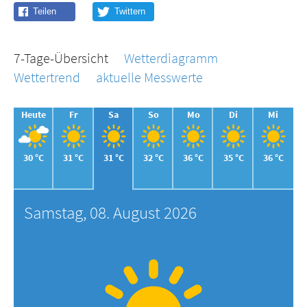
7-Tage-Übersicht
Wetterdiagramm
Wettertrend
aktuelle Messwerte
Heute
Fr
Sa
So
Mo
Di
Mi
30 °C
31 °C
31 °C
32 °C
36 °C
35 °C
36 °C
Samstag, 08. August 2026