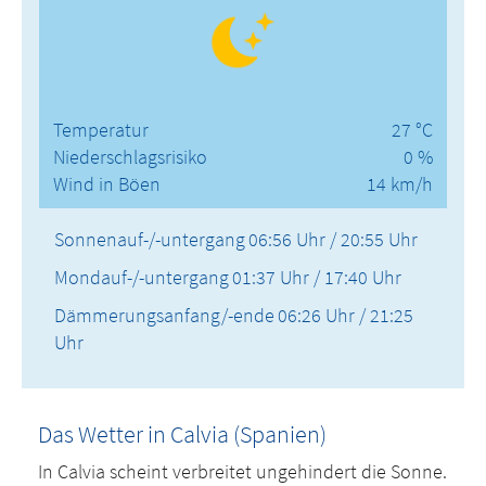
Temperatur
27 °C
Niederschlagsrisiko
0 %
Wind in Böen
14 km/h
Sonnenauf-/-untergang
06:56 Uhr / 20:55 Uhr
Mondauf-/-untergang
01:37 Uhr / 17:40 Uhr
Dämmerungsanfang/-ende
06:26 Uhr / 21:25
Uhr
Das Wetter in Calvia (Spanien)
In Calvia scheint verbreitet ungehindert die Sonne.