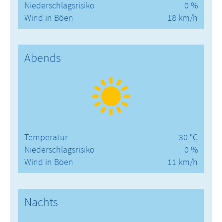
Niederschlagsrisiko
0 %
Wind in Böen
18 km/h
Abends
Temperatur
30 °C
Niederschlagsrisiko
0 %
Wind in Böen
11 km/h
Nachts