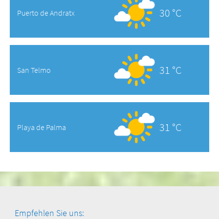
30 °C
Puerto de Andratx
31 °C
San Telmo
31 °C
Playa de Palma
Empfehlen Sie uns: