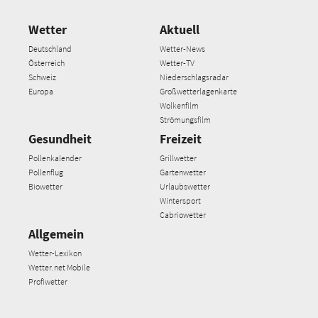
Wetter
Aktuell
Deutschland
Wetter-News
Österreich
Wetter-TV
Schweiz
Niederschlagsradar
Europa
Großwetterlagenkarte
Wolkenfilm
Strömungsfilm
Gesundheit
Freizeit
Pollenkalender
Grillwetter
Pollenflug
Gartenwetter
Biowetter
Urlaubswetter
Wintersport
Cabriowetter
Allgemein
Wetter-Lexikon
Wetter.net Mobile
Profiwetter