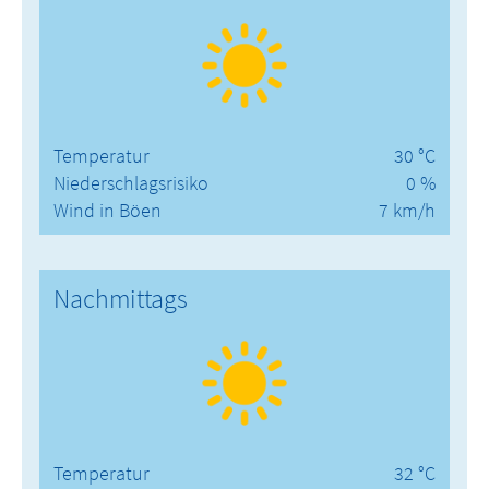
Temperatur
30 °C
Niederschlagsrisiko
0 %
Wind in Böen
7 km/h
Nachmittags
Temperatur
32 °C