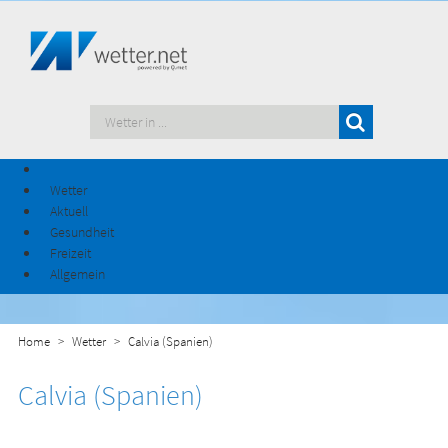
Wetter
Aktuell
Gesundheit
Freizeit
Allgemein
Home
Wetter
Calvia (Spanien)
Calvia (Spanien)