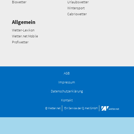
Biowetter
Urlaubswetter
Wintersport
Cabriowetter
Allgemein
Wetter-Lexikon
Wetter.net Mobile
Profiwetter
AGB
Impressum
Datenschutzerklärung
Kontakt
© Wetter.net
Ein Service der
Q.met GmbH