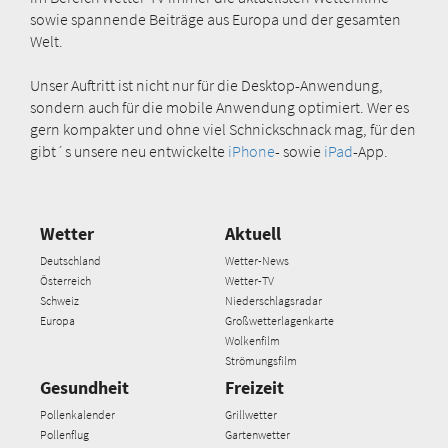
sowie spannende Beiträge aus Europa und der gesamten
Welt.
Unser Auftritt ist nicht nur für die Desktop-Anwendung,
sondern auch für die mobile Anwendung optimiert. Wer es
gern kompakter und ohne viel Schnickschnack mag, für den
gibt´s unsere neu entwickelte
iPhone
- sowie
iPad
-App.
Wetter
Aktuell
Deutschland
Wetter-News
Österreich
Wetter-TV
Schweiz
Niederschlagsradar
Europa
Großwetterlagenkarte
Wolkenfilm
Strömungsfilm
Gesundheit
Freizeit
Pollenkalender
Grillwetter
Pollenflug
Gartenwetter