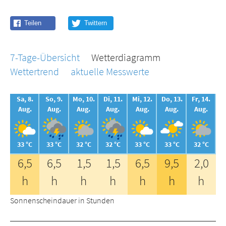
7-Tage-Übersicht
Wetterdiagramm
Wettertrend
aktuelle Messwerte
Sa, 8.
So, 9.
Mo, 10.
Di, 11.
Mi, 12.
Do, 13.
Fr, 14.
Aug.
Aug.
Aug.
Aug.
Aug.
Aug.
Aug.
33 °C
33 °C
32 °C
32 °C
33 °C
33 °C
32 °C
6,5
6,5
1,5
1,5
6,5
9,5
2,0
h
h
h
h
h
h
h
Sonnenscheindauer in Stunden