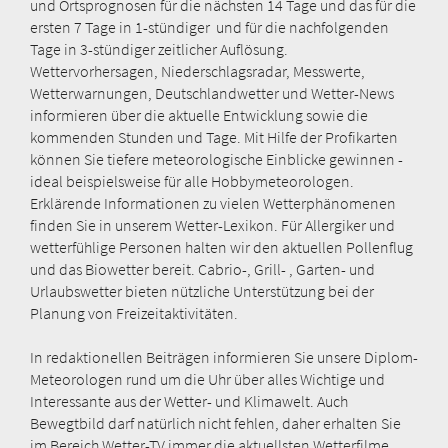
und Ortsprognosen für die nächsten 14 Tage und das für die
ersten 7 Tage in 1-stündiger und für die nachfolgenden
Tage in 3-stündiger zeitlicher Auflösung.
Wettervorhersagen, Niederschlagsradar, Messwerte,
Wetterwarnungen, Deutschlandwetter und Wetter-News
informieren über die aktuelle Entwicklung sowie die
kommenden Stunden und Tage. Mit Hilfe der Profikarten
können Sie tiefere meteorologische Einblicke gewinnen -
ideal beispielsweise für alle Hobbymeteorologen.
Erklärende Informationen zu vielen Wetterphänomenen
finden Sie in unserem Wetter-Lexikon. Für Allergiker und
wetterfühlige Personen halten wir den aktuellen Pollenflug
und das Biowetter bereit. Cabrio-, Grill- , Garten- und
Urlaubswetter bieten nützliche Unterstützung bei der
Planung von Freizeitaktivitäten.
In redaktionellen Beiträgen informieren Sie unsere Diplom-
Meteorologen rund um die Uhr über alles Wichtige und
Interessante aus der Wetter- und Klimawelt. Auch
Bewegtbild darf natürlich nicht fehlen, daher erhalten Sie
im Bereich Wetter-TV immer die aktuellsten Wetterfilme