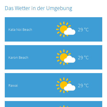
Das Wetter in der Umgebung
29 °C
Kata Noi Beach
29 °C
Karon Beach
29 °C
Rawai