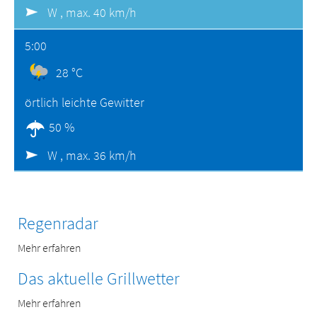
W ,
max. 40 km/h
5:00
28 °C
örtlich leichte Gewitter
50 %
W ,
max. 36 km/h
Regenradar
Mehr erfahren
Das aktuelle Grillwetter
Mehr erfahren