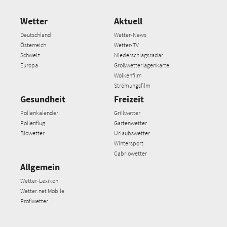
Wetter
Aktuell
Deutschland
Wetter-News
Österreich
Wetter-TV
Schweiz
Niederschlagsradar
Europa
Großwetterlagenkarte
Wolkenfilm
Strömungsfilm
Gesundheit
Freizeit
Pollenkalender
Grillwetter
Pollenflug
Gartenwetter
Biowetter
Urlaubswetter
Wintersport
Cabriowetter
Allgemein
Wetter-Lexikon
Wetter.net Mobile
Profiwetter