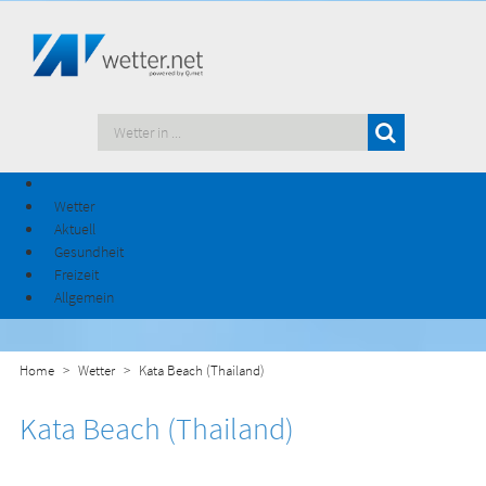
Wetter
Aktuell
Gesundheit
Freizeit
Allgemein
Home
Wetter
Kata Beach (Thailand)
Kata Beach (Thailand)