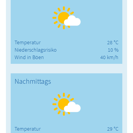
Temperatur
28 °C
Niederschlagsrisiko
10 %
Wind in Böen
40 km/h
Nachmittags
Temperatur
29 °C