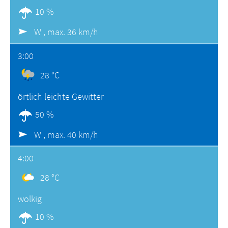
10 %
W ,
max. 36 km/h
3:00
28 °C
örtlich leichte Gewitter
50 %
W ,
max. 40 km/h
4:00
28 °C
wolkig
10 %