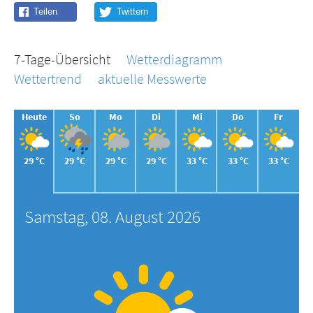
7-Tage-Übersicht
Wetterdiagramm
Wettertrend
aktuelle Messwerte
Heute
So
Mo
Di
Mi
Do
Fr
29 °C
29 °C
29 °C
29 °C
33 °C
33 °C
33 °C
Samstag, 08. August 2026