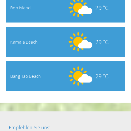
29 °C
Bon Island
29 °C
Kamala Beach
29 °C
Bang Tao Beach
Empfehlen Sie uns: