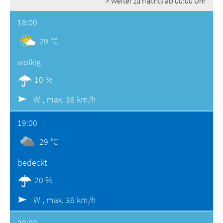
> Weiter zu nachts ab 00:00 Uhr
18:00
29 °C
wolkig
10 %
W ,
max. 36 km/h
19:00
29 °C
bedeckt
20 %
W ,
max. 36 km/h
20:00