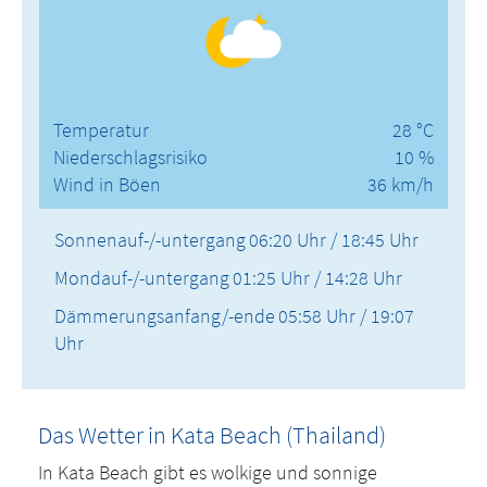
Temperatur
28 °C
Niederschlagsrisiko
10 %
Wind in Böen
36 km/h
Sonnenauf-/-untergang
06:20 Uhr / 18:45 Uhr
Mondauf-/-untergang
01:25 Uhr / 14:28 Uhr
Dämmerungsanfang/-ende
05:58 Uhr / 19:07
Uhr
Das Wetter in Kata Beach (Thailand)
In Kata Beach gibt es wolkige und sonnige