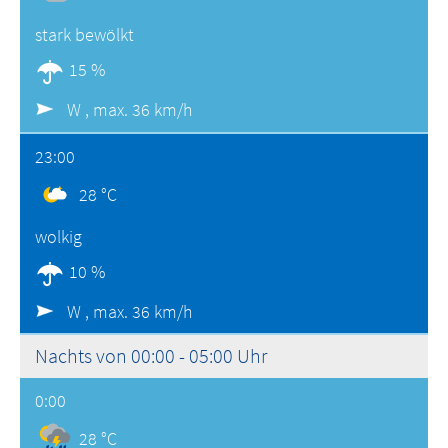
stark bewölkt
15 %
W ,
max. 36 km/h
23:00
28 °C
wolkig
10 %
W ,
max. 36 km/h
Nachts von 00:00 - 05:00 Uhr
0:00
28 °C