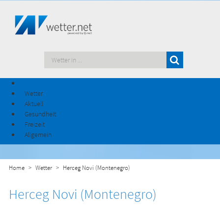
Wetter
Aktuell
Gesundheit
Freizeit
Allgemein
Home
Wetter
Herceg Novi (Montenegro)
Herceg Novi (Montenegro)