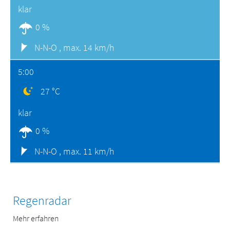
klar
0 %
N-N-O ,
max. 14 km/h
5:00
27 °C
klar
0 %
N-N-O ,
max. 11 km/h
Regenradar
Mehr erfahren