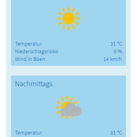
Temperatur
31 °C
Niederschlagsrisiko
0 %
Wind in Böen
14 km/h
Nachmittags
Temperatur
31 °C