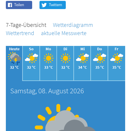
7-Tage-Übersicht
Wetterdiagramm
Wettertrend
aktuelle Messwerte
Heute
So
Mo
Di
Mi
Do
Fr
32 °C
32 °C
33 °C
32 °C
34 °C
35 °C
35 °C
Samstag, 08. August 2026