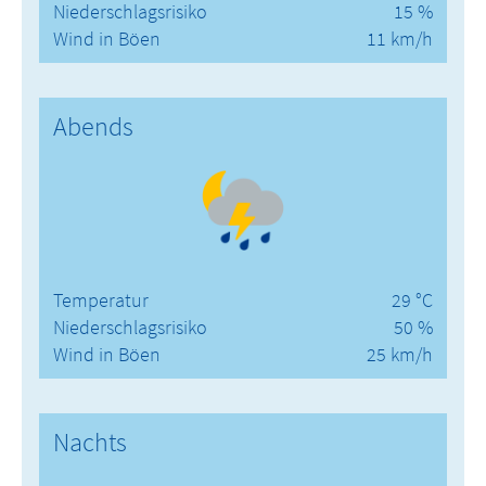
Niederschlagsrisiko
15 %
Wind in Böen
11 km/h
Abends
Temperatur
29 °C
Niederschlagsrisiko
50 %
Wind in Böen
25 km/h
Nachts