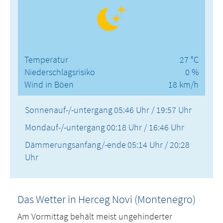
Temperatur
27 °C
Niederschlagsrisiko
0 %
Wind in Böen
18 km/h
Sonnenauf-/-untergang
05:46 Uhr / 19:57 Uhr
Mondauf-/-untergang
00:18 Uhr / 16:46 Uhr
Dämmerungsanfang/-ende
05:14 Uhr / 20:28
Uhr
Das Wetter in Herceg Novi (Montenegro)
Am Vormittag behält meist ungehinderter