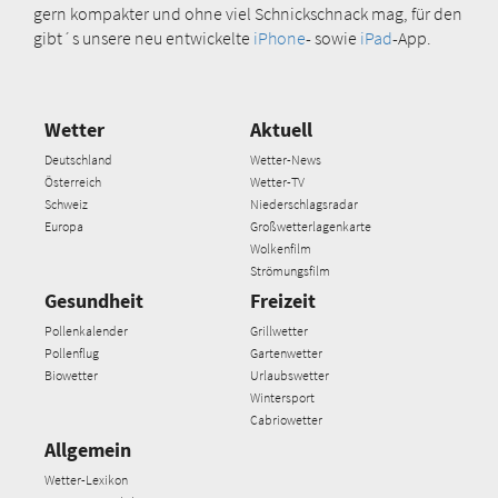
gern kompakter und ohne viel Schnickschnack mag, für den
gibt´s unsere neu entwickelte
iPhone
- sowie
iPad
-App.
Wetter
Aktuell
Deutschland
Wetter-News
Österreich
Wetter-TV
Schweiz
Niederschlagsradar
Europa
Großwetterlagenkarte
Wolkenfilm
Strömungsfilm
Gesundheit
Freizeit
Pollenkalender
Grillwetter
Pollenflug
Gartenwetter
Biowetter
Urlaubswetter
Wintersport
Cabriowetter
Allgemein
Wetter-Lexikon