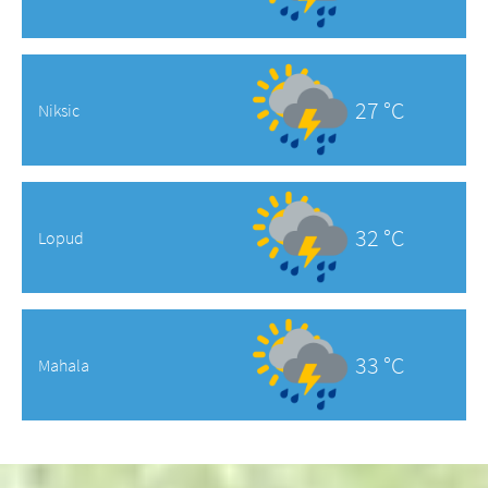
27 °C
Niksic
32 °C
Lopud
33 °C
Mahala