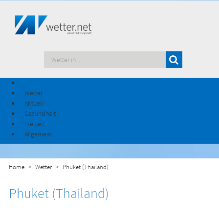
Wetter
Aktuell
Gesundheit
Freizeit
Allgemein
Home
Wetter
Phuket (Thailand)
Phuket (Thailand)