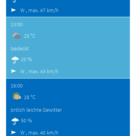
W ,
max. 47 km/h
13:00
28 °C
bedeckt
20 %
W ,
max. 43 km/h
16:00
28 °C
örtlich leichte Gewitter
50 %
W ,
max. 40 km/h