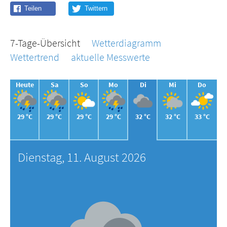
7-Tage-Übersicht
Wetterdiagramm
Wettertrend
aktuelle Messwerte
Heute
Sa
So
Mo
Di
Mi
Do
29 °C
29 °C
29 °C
29 °C
32 °C
32 °C
33 °C
Dienstag, 11. August 2026