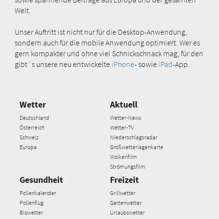
Welt.
Unser Auftritt ist nicht nur für die Desktop-Anwendung,
sondern auch für die mobile Anwendung optimiert. Wer es
gern kompakter und ohne viel Schnickschnack mag, für den
gibt´s unsere neu entwickelte
iPhone
- sowie
iPad
-App.
Wetter
Aktuell
Deutschland
Wetter-News
Österreich
Wetter-TV
Schweiz
Niederschlagsradar
Europa
Großwetterlagenkarte
Wolkenfilm
Strömungsfilm
Gesundheit
Freizeit
Pollenkalender
Grillwetter
Pollenflug
Gartenwetter
Biowetter
Urlaubswetter