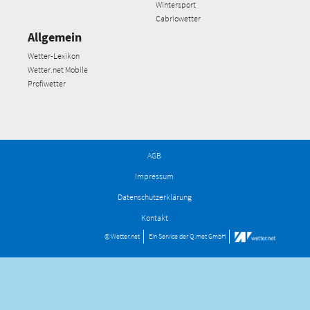
Wintersport
Cabriowetter
Allgemein
Wetter-Lexikon
Wetter.net Mobile
Profiwetter
AGB
Impressum
Datenschutzerklärung
Kontakt
© Wetter.net
Ein Service der
Q.met GmbH