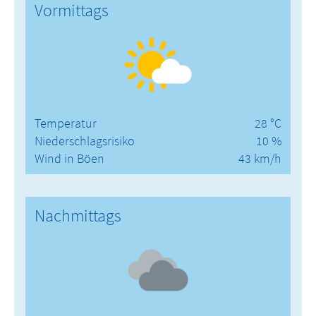
Vormittags
Temperatur
28 °C
Niederschlagsrisiko
10 %
Wind in Böen
43 km/h
Nachmittags