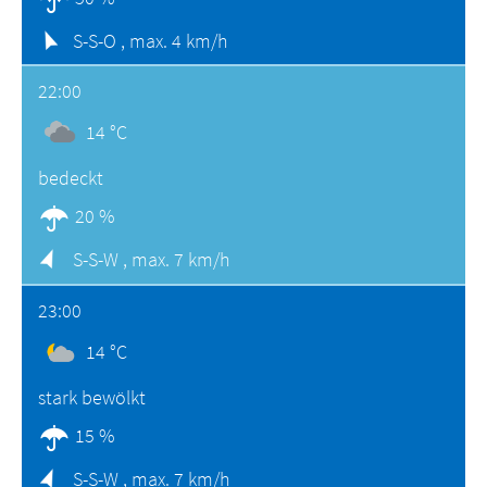
S-S-O ,
max. 4 km/h
22:00
14 °C
bedeckt
20 %
S-S-W ,
max. 7 km/h
23:00
14 °C
stark bewölkt
15 %
S-S-W ,
max. 7 km/h