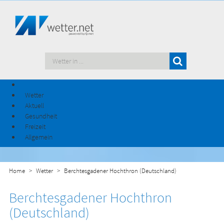
Wetter
Aktuell
Gesundheit
Freizeit
Allgemein
Home
Wetter
Berchtesgadener Hochthron (Deutschland)
Berchtesgadener Hochthron
(Deutschland)