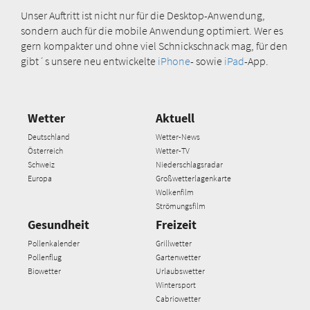
Unser Auftritt ist nicht nur für die Desktop-Anwendung,
sondern auch für die mobile Anwendung optimiert. Wer es
gern kompakter und ohne viel Schnickschnack mag, für den
gibt´s unsere neu entwickelte
iPhone
- sowie
iPad
-App.
Wetter
Aktuell
Deutschland
Wetter-News
Österreich
Wetter-TV
Schweiz
Niederschlagsradar
Europa
Großwetterlagenkarte
Wolkenfilm
Strömungsfilm
Gesundheit
Freizeit
Pollenkalender
Grillwetter
Pollenflug
Gartenwetter
Biowetter
Urlaubswetter
Wintersport
Cabriowetter