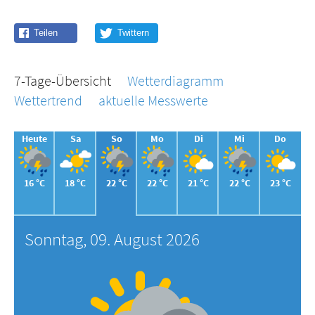
7-Tage-Übersicht
Wetterdiagramm
Wettertrend
aktuelle Messwerte
Heute
Sa
So
Mo
Di
Mi
Do
16 °C
18 °C
22 °C
22 °C
21 °C
22 °C
23 °C
Sonntag, 09. August 2026