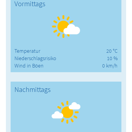
Vormittags
Temperatur
20 °C
Niederschlagsrisiko
10 %
Wind in Böen
0 km/h
Nachmittags