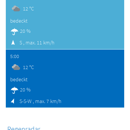
12 °C
bedeckt
20 %
S ,
max. 11 km/h
5:00
12 °C
bedeckt
20 %
S-S-W ,
max. 7 km/h
Regenradar