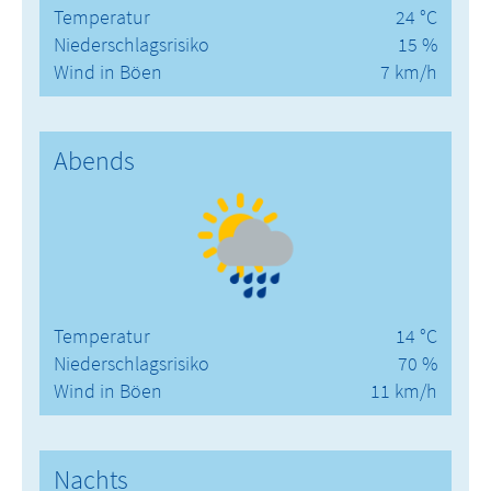
Temperatur
24 °C
Niederschlagsrisiko
15 %
Wind in Böen
7 km/h
Abends
Temperatur
14 °C
Niederschlagsrisiko
70 %
Wind in Böen
11 km/h
Nachts