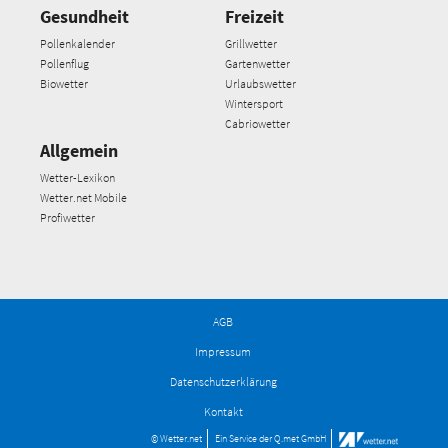
Gesundheit
Freizeit
Pollenkalender
Grillwetter
Pollenflug
Gartenwetter
Biowetter
Urlaubswetter
Wintersport
Cabriowetter
Allgemein
Wetter-Lexikon
Wetter.net Mobile
Profiwetter
AGB
Impressum
Datenschutzerklärung
Kontakt
© Wetter.net
Ein Service der
Q.met GmbH