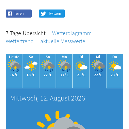
7-Tage-Übersicht
Wetterdiagramm
Wettertrend
aktuelle Messwerte
Heute
Sa
So
Mo
Di
Mi
Do
16 °C
18 °C
22 °C
22 °C
21 °C
22 °C
23 °C
Mittwoch, 12. August 2026