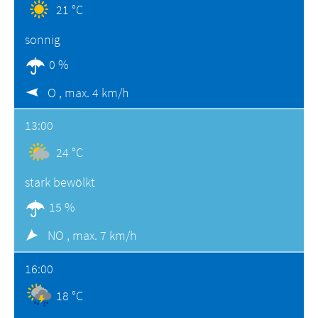
21 °C
sonnig
0 %
O ,
max. 4 km/h
13:00
24 °C
stark bewölkt
15 %
NO ,
max. 7 km/h
16:00
18 °C