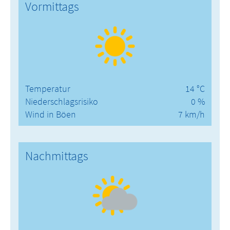
Vormittags
Temperatur
14 °C
Niederschlagsrisiko
0 %
Wind in Böen
7 km/h
Nachmittags