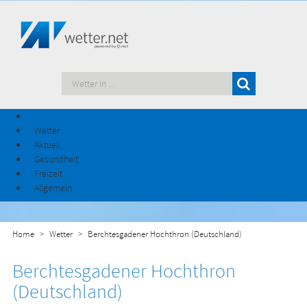
Wetter
Aktuell
Gesundheit
Freizeit
Allgemein
Home
Wetter
Berchtesgadener Hochthron (Deutschland)
Berchtesgadener Hochthron
(Deutschland)