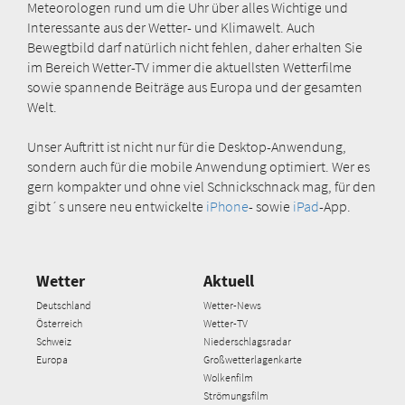
Meteorologen rund um die Uhr über alles Wichtige und
Interessante aus der Wetter- und Klimawelt. Auch
Bewegtbild darf natürlich nicht fehlen, daher erhalten Sie
im Bereich Wetter-TV immer die aktuellsten Wetterfilme
sowie spannende Beiträge aus Europa und der gesamten
Welt.
Unser Auftritt ist nicht nur für die Desktop-Anwendung,
sondern auch für die mobile Anwendung optimiert. Wer es
gern kompakter und ohne viel Schnickschnack mag, für den
gibt´s unsere neu entwickelte
iPhone
- sowie
iPad
-App.
Wetter
Aktuell
Deutschland
Wetter-News
Österreich
Wetter-TV
Schweiz
Niederschlagsradar
Europa
Großwetterlagenkarte
Wolkenfilm
Strömungsfilm